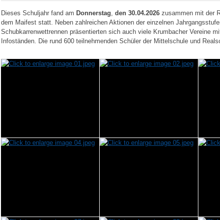
Dieses Schuljahr fand am
Donnerstag
,
den 30.04.2026
zusammen mit der Re
dem Maifest statt. Neben zahlreichen Aktionen der einzelnen Jahrgangsstuf
Schubkarrenwettrennen präsentierten sich auch viele Krumbacher Vereine m
Infoständen. Die rund 600 teilnehmenden Schüler der Mittelschule und Reals