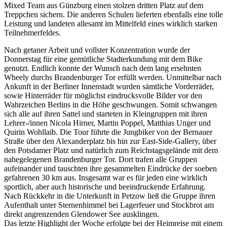
Mixed Team aus Günzburg einen stolzen dritten Platz auf dem
Treppchen sichern. Die anderen Schulen lieferten ebenfalls eine tolle
Leistung und landeten allesamt im Mittelfeld eines wirklich starken
Teilnehmerfeldes.
Nach getaner Arbeit und vollster Konzentration wurde der
Donnerstag für eine gemütliche Stadterkundung mit dem Bike
genutzt. Endlich konnte der Wunsch nach dem lang ersehnten
Wheely durchs Brandenburger Tor erfüllt werden. Unmittelbar nach
Ankunft in der Berliner Innenstadt wurden sämtliche Vorderräder,
sowie Hinterräder für möglichst eindrucksvolle Bilder vor den
Wahrzeichen Berlins in die Höhe geschwungen. Somit schwangen
sich alle auf ihren Sattel und starteten in Kleingruppen mit ihren
Lehrer-/innen Nicola Hirner, Martin Poppel, Matthias Unger und
Quirin Wohllaib. Die Tour führte die Jungbiker von der Bernauer
Straße über den Alexanderplatz bis hin zur East-Side-Gallery, über
den Potsdamer Platz und natürlich zum Reichstagsgelände mit dem
nahegelegenen Brandenburger Tor. Dort trafen alle Gruppen
aufeinander und tauschten ihre gesammelten Eindrücke der soeben
gefahrenen 30 km aus. Insgesamt war es für jeden eine wirklich
sportlich, aber auch historische und beeindruckende Erfahrung.
Nach Rückkehr in die Unterkunft in Petzow ließ die Gruppe ihren
Aufenthalt unter Sternenhimmel bei Lagerfeuer und Stockbrot am
direkt angrenzenden Glendower See ausklingen.
Das letzte Highlight der Woche erfolgte bei der Heimreise mit einem