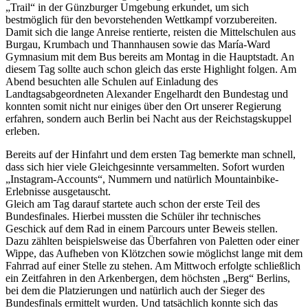
„Trail“ in der Günzburger Umgebung erkundet, um sich
bestmöglich für den bevorstehenden Wettkampf vorzubereiten.
Damit sich die lange Anreise rentierte, reisten die Mittelschulen aus
Burgau, Krumbach und Thannhausen sowie das María-Ward
Gymnasium mit dem Bus bereits am Montag in die Hauptstadt. An
diesem Tag sollte auch schon gleich das erste Highlight folgen. Am
Abend besuchten alle Schulen auf Einladung des
Landtagsabgeordneten Alexander Engelhardt den Bundestag und
konnten somit nicht nur einiges über den Ort unserer Regierung
erfahren, sondern auch Berlin bei Nacht aus der Reichstagskuppel
erleben.
Bereits auf der Hinfahrt und dem ersten Tag bemerkte man schnell,
dass sich hier viele Gleichgesinnte versammelten. Sofort wurden
„Instagram-Accounts“, Nummern und natürlich Mountainbike-
Erlebnisse ausgetauscht.
Gleich am Tag darauf startete auch schon der erste Teil des
Bundesfinales. Hierbei mussten die Schüler ihr technisches
Geschick auf dem Rad in einem Parcours unter Beweis stellen.
Dazu zählten beispielsweise das Überfahren von Paletten oder einer
Wippe, das Aufheben von Klötzchen sowie möglichst lange mit dem
Fahrrad auf einer Stelle zu stehen. Am Mittwoch erfolgte schließlich
ein Zeitfahren in den Arkenbergen, dem höchsten „Berg“ Berlins,
bei dem die Platzierungen und natürlich auch der Sieger des
Bundesfinals ermittelt wurden. Und tatsächlich konnte sich das