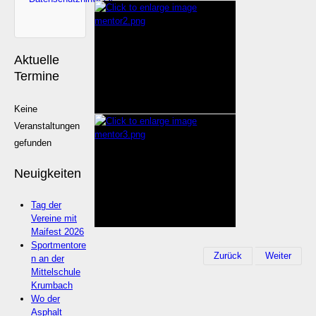
Aktuelle
Termine
Keine
Veranstaltungen
gefunden
Neuigkeiten
Tag der
Vereine mit
Maifest 2026
Sportmentore
Zurück
Weiter
n an der
Mittelschule
Krumbach
Wo der
Asphalt