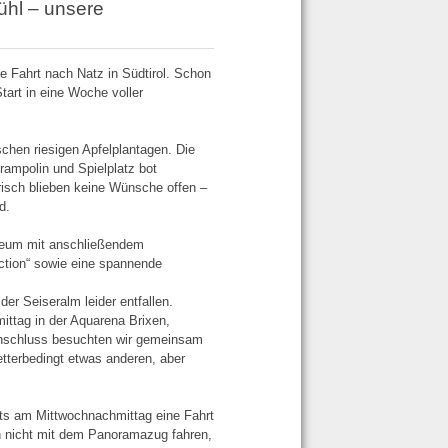
ühl – unsere
e Fahrt nach Natz in Südtirol. Schon
tart in eine Woche voller
schen riesigen Apfelplantagen. Die
rampolin und Spielplatz bot
risch blieben keine Wünsche offen –
d.
seum mit anschließendem
ction“ sowie eine spannende
 Seiseralm leider entfallen.
ittag in der Aquarena Brixen,
 Anschluss besuchten wir gemeinsam
tterbedingt etwas anderen, aber
its am Mittwochnachmittag eine Fahrt
n nicht mit dem Panoramazug fahren,