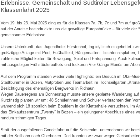
Erlebnisse, Gemeinschaft und Südtiroler Lebensgef
Klassenfahrt 2025
Vom 19. bis 23. Mai 2025 ging es für die Klassen 7a, 7b, 7c und 7m auf groß
auf der Anreise beeindruckte uns die gewaltige Europabrücke – für viele der S
gemeinsamer Erlebnisse.
Unsere Unterkunft, das Jugendhotel Fürstenhof, lag idyllisch eingebettet zwi
großzügige Anlage mit Pool, Fußballfeld, Hängematten, Tischtennisplatten, T
zahlreiche Möglichkeiten für Bewegung, Spiel und Entspannung. Auch kulina
mit ausgiebigen Frühstücksbuffets und leckeren Vier-Gänge-Menüs am Aben
Auf dem Programm standen wieder viele Highlights: ein Besuch im Ötzi-Mu
Stadtbummel in Bozen, Mutproben und Teamarbeit im Hochseilgarten „Krona
Besichtigung des ehemaligen Bergwerks in Ridnaun.
Wegen Dauerregens am Donnerstag musste unsere geplante Wanderung auf der
Kurzfristig planten wir um: 48 Schülerinnen und Schüler verbrachten den Vorm
während sich 18 sportlich beim Bouldern in der Kletterhalle versuchten. Im
das Einkaufszentrum „Twenty“ in Bozen – ein gelungener Abschluss eines we
rundum stimmigen Tages.
Statt der ausgefallenen Gondelfahrt auf die Seiseralm unternahmen wir bere
mit der Seilbahn nach Oberbozen. Dort konnten wir zwar wegen Gleisarbeite