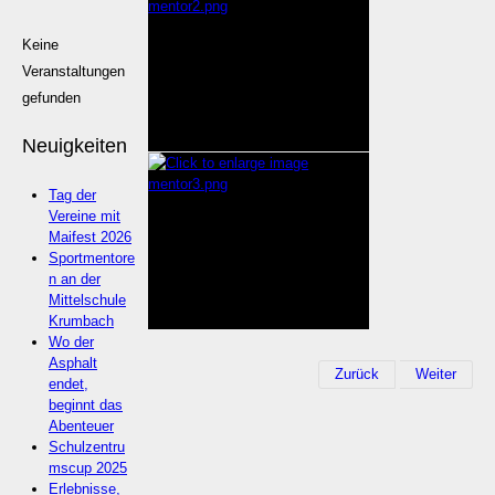
Keine
Veranstaltungen
gefunden
Neuigkeiten
Tag der
Vereine mit
Maifest 2026
Sportmentore
n an der
Mittelschule
Krumbach
Wo der
Asphalt
Zurück
Weiter
endet,
beginnt das
Abenteuer
Schulzentru
mscup 2025
Erlebnisse,