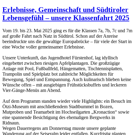
Erlebnisse, Gemeinschaft und Südtiroler
Lebensgefühl – unsere Klassenfahrt 2025
Vom 19. bis 23. Mai 2025 ging es für die Klassen 7a, 7b, 7c und 7m
auf große Fahrt nach Natz in Südtirol. Schon auf der Anreise
beeindruckte uns die gewaltige Europabrücke – für viele der Start in
eine Woche voller gemeinsamer Erlebnisse.
Unsere Unterkunft, das Jugendhotel Fürstenhof, lag idyllisch
eingebettet zwischen riesigen Apfelplantagen. Die großzügige
Anlage mit Pool, Fußballfeld, Hängematten, Tischtennisplatten,
Trampolin und Spielplatz bot zahlreiche Möglichkeiten für
Bewegung, Spiel und Entspannung. Auch kulinarisch blieben keine
Wünsche offen – mit ausgiebigen Frühstücksbuffets und leckeren
Vier-Gänge-Menüs am Abend.
Auf dem Programm standen wieder viele Highlights: ein Besuch im
Ötzi-Museum mit anschließendem Stadtbummel in Bozen,
Mutproben und Teamarbeit im Hochseilgarten „Kronaction“ sowie
eine spannende Besichtigung des ehemaligen Bergwerks in
Ridnaun.
Wegen Dauerregens am Donnerstag musste unsere geplante
Wanderung auf der Seiseralm leider entfallen. Kurzfristig planten