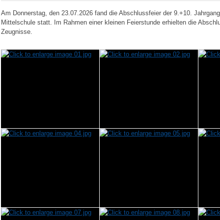
Am Donnerstag, den 23.07.2026 fand die Abschlussfeier der 9.+10. Jahrgangs
Mittelschule statt. Im Rahmen einer kleinen Feierstunde erhielten die Absch
Zeugnisse.