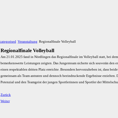
categorised
Veranstaltung
Regionalfinale Volleyball
Regionalfinale Volleyball
Am 21.01.2025 fand in Nördlingen das Regionalfinale im Volleyball statt, bei de
bemerkenswerte Leistungen zeigten. Das Jungenteam sicherte sich souverän den e
einen respektablen dritten Platz erreichte. Besonders hervorzuheben ist, dass bei
gemeinsam als Team antraten und dennoch beeindruckende Ergebnisse erzielten. D
Potenzial und den Teamgeist der jungen Sportlerinnen und Sportler der Mittelsch
Zurück
Weiter