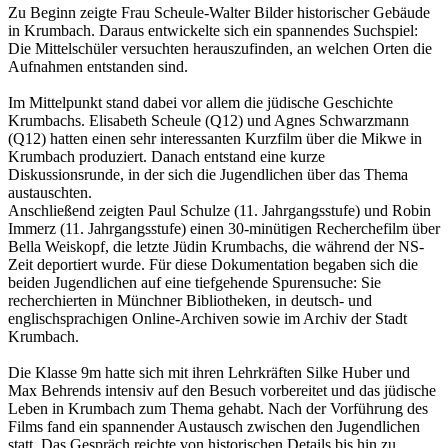
Zu Beginn zeigte Frau Scheule-Walter Bilder historischer Gebäude
in Krumbach. Daraus entwickelte sich ein spannendes Suchspiel:
Die Mittelschüler versuchten herauszufinden, an welchen Orten die
Aufnahmen entstanden sind.
Im Mittelpunkt stand dabei vor allem die jüdische Geschichte
Krumbachs. Elisabeth Scheule (Q12) und Agnes Schwarzmann
(Q12) hatten einen sehr interessanten Kurzfilm über die Mikwe in
Krumbach produziert. Danach entstand eine kurze
Diskussionsrunde, in der sich die Jugendlichen über das Thema
austauschten.
Anschließend zeigten Paul Schulze (11. Jahrgangsstufe) und Robin
Immerz (11. Jahrgangsstufe) einen 30-minütigen Recherchefilm über
Bella Weiskopf, die letzte Jüdin Krumbachs, die während der NS-
Zeit deportiert wurde. Für diese Dokumentation begaben sich die
beiden Jugendlichen auf eine tiefgehende Spurensuche: Sie
recherchierten in Münchner Bibliotheken, in deutsch- und
englischsprachigen Online-Archiven sowie im Archiv der Stadt
Krumbach.
Die Klasse 9m hatte sich mit ihren Lehrkräften Silke Huber und
Max Behrends intensiv auf den Besuch vorbereitet und das jüdische
Leben in Krumbach zum Thema gehabt. Nach der Vorführung des
Films fand ein spannender Austausch zwischen den Jugendlichen
statt. Das Gespräch reichte von historischen Details bis hin zu