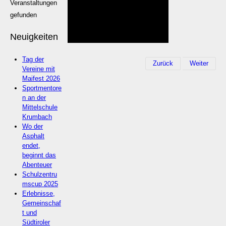
Veranstaltungen
gefunden
Neuigkeiten
Tag der
Zurück
Weiter
Vereine mit
Maifest 2026
Sportmentore
n an der
Mittelschule
Krumbach
Wo der
Asphalt
endet,
beginnt das
Abenteuer
Schulzentru
mscup 2025
Erlebnisse,
Gemeinschaf
t und
Südtiroler