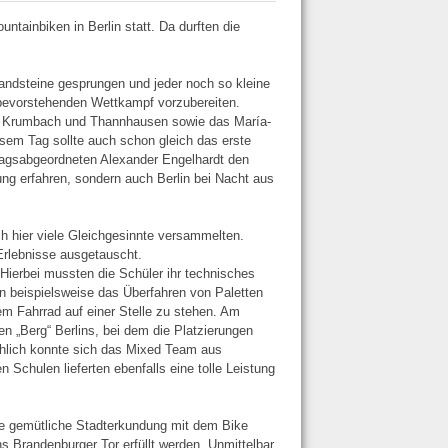
tainbiken in Berlin statt. Da durften die
andsteine gesprungen und jeder noch so kleine
 bevorstehenden Wettkampf vorzubereiten.
gau, Krumbach und Thannhausen sowie das María-
em Tag sollte auch schon gleich das erste
tagsabgeordneten Alexander Engelhardt den
ng erfahren, sondern auch Berlin bei Nacht aus
h hier viele Gleichgesinnte versammelten.
Erlebnisse ausgetauscht.
 Hierbei mussten die Schüler ihr technisches
n beispielsweise das Überfahren von Paletten
m Fahrrad auf einer Stelle zu stehen. Am
en „Berg“ Berlins, bei dem die Platzierungen
ächlich konnte sich das Mixed Team aus
 Schulen lieferten ebenfalls eine tolle Leistung
ine gemütliche Stadterkundung mit dem Bike
 Brandenburger Tor erfüllt werden. Unmittelbar