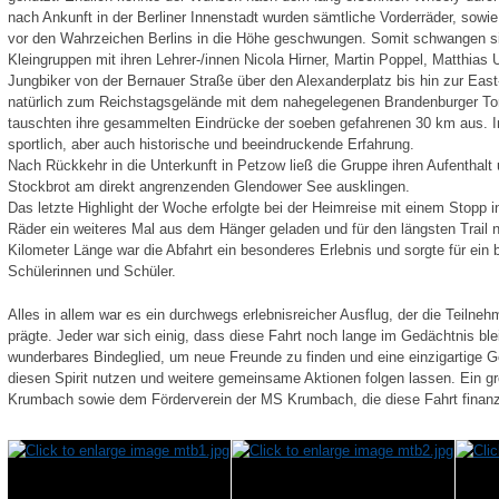
nach Ankunft in der Berliner Innenstadt wurden sämtliche Vorderräder, sowie 
vor den Wahrzeichen Berlins in die Höhe geschwungen. Somit schwangen sich 
Kleingruppen mit ihren Lehrer-/innen Nicola Hirner, Martin Poppel, Matthias U
Jungbiker von der Bernauer Straße über den Alexanderplatz bis hin zur Eas
natürlich zum Reichstagsgelände mit dem nahegelegenen Brandenburger Tor.
tauschten ihre gesammelten Eindrücke der soeben gefahrenen 30 km aus. In
sportlich, aber auch historische und beeindruckende Erfahrung.
Nach Rückkehr in die Unterkunft in Petzow ließ die Gruppe ihren Aufenthalt
Stockbrot am direkt angrenzenden Glendower See ausklingen.
Das letzte Highlight der Woche erfolgte bei der Heimreise mit einem Stopp i
Räder ein weiteres Mal aus dem Hänger geladen und für den längsten Trail nö
Kilometer Länge war die Abfahrt ein besonderes Erlebnis und sorgte für ein b
Schülerinnen und Schüler.
Alles in allem war es ein durchwegs erlebnisreicher Ausflug, der die Teilnehm
prägte. Jeder war sich einig, dass diese Fahrt noch lange im Gedächtnis ble
wunderbares Bindeglied, um neue Freunde zu finden und eine einzigartige G
diesen Spirit nutzen und weitere gemeinsame Aktionen folgen lassen. Ein gro
Krumbach sowie dem Förderverein der MS Krumbach, die diese Fahrt finanzie