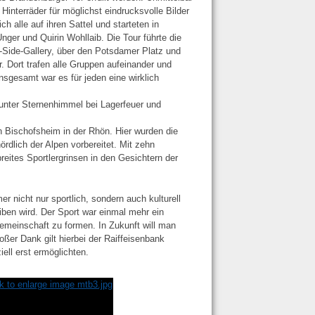
Hinterräder für möglichst eindrucksvolle Bilder
alle auf ihren Sattel und starteten in
nger und Quirin Wohllaib. Die Tour führte die
t-Side-Gallery, über den Potsdamer Platz und
 Dort trafen alle Gruppen aufeinander und
sgesamt war es für jeden eine wirklich
 unter Sternenhimmel bei Lagerfeuer und
n Bischofsheim in der Rhön. Hier wurden die
rdlich der Alpen vorbereitet. Mit zehn
reites Sportlergrinsen in den Gesichtern der
er nicht nur sportlich, sondern auch kulturell
iben wird. Der Sport war einmal mehr ein
emeinschaft zu formen. In Zukunft will man
ßer Dank gilt hierbei der Raiffeisenbank
ll erst ermöglichten.