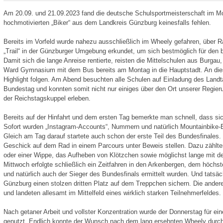
Am 20.09. und 21.09.2023 fand die deutsche Schulsportmeisterschaft im Moun
hochmotivierten „Biker“ aus dem Landkreis Günzburg keinesfalls fehlen.
Bereits im Vorfeld wurde nahezu ausschließlich im Wheely gefahren, über R
„Trail“ in der Günzburger Umgebung erkundet, um sich bestmöglich für den
Damit sich die lange Anreise rentierte, reisten die Mittelschulen aus Bur
Ward Gymnasium mit dem Bus bereits am Montag in die Hauptstadt. An dies
Highlight folgen. Am Abend besuchten alle Schulen auf Einladung des Land
Bundestag und konnten somit nicht nur einiges über den Ort unserer Regieru
der Reichstagskuppel erleben.
Bereits auf der Hinfahrt und dem ersten Tag bemerkte man schnell, dass sic
Sofort wurden „Instagram-Accounts“, Nummern und natürlich Mountainbike-
Gleich am Tag darauf startete auch schon der erste Teil des Bundesfinales.
Geschick auf dem Rad in einem Parcours unter Beweis stellen. Dazu zählte
oder einer Wippe, das Aufheben von Klötzchen sowie möglichst lange mit de
Mittwoch erfolgte schließlich ein Zeitfahren in den Arkenbergen, dem höchst
und natürlich auch der Sieger des Bundesfinals ermittelt wurden. Und tats
Günzburg einen stolzen dritten Platz auf dem Treppchen sichern. Die anderen
und landeten allesamt im Mittelfeld eines wirklich starken Teilnehmerfeldes.
Nach getaner Arbeit und vollster Konzentration wurde der Donnerstag für e
genutzt. Endlich konnte der Wunsch nach dem lang ersehnten Wheely durchs