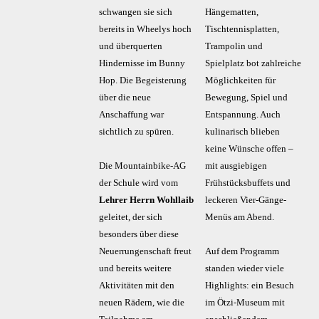
schwangen sie sich
Hängematten,
bereits in Wheelys hoch
Tischtennisplatten,
und überquerten
Trampolin und
Hindernisse im Bunny
Spielplatz bot zahlreiche
Hop. Die Begeisterung
Möglichkeiten für
über die neue
Bewegung, Spiel und
Anschaffung war
Entspannung. Auch
sichtlich zu spüren.
kulinarisch blieben
keine Wünsche offen –
Die Mountainbike-AG
mit ausgiebigen
der Schule wird vom
Frühstücksbuffets und
Lehrer Herrn Wohllaib
leckeren Vier-Gänge-
geleitet, der sich
Menüs am Abend.
besonders über diese
Neuerrungenschaft freut
Auf dem Programm
und bereits weitere
standen wieder viele
Aktivitäten mit den
Highlights: ein Besuch
neuen Rädern, wie die
im Ötzi-Museum mit