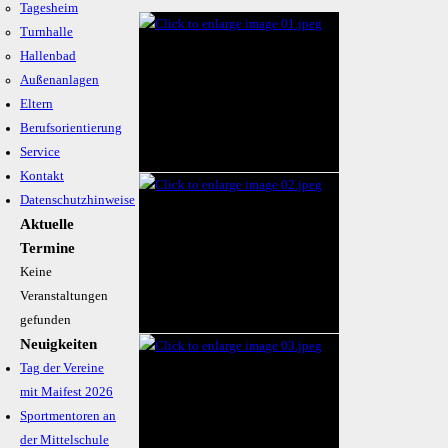
Tagesheim
Turnhalle
Hallenbad
Außenanlagen
Eltern
Berufsorientierung
Service
Kontakt
Datenschutzhinweise
Aktuelle
Termine
Keine
Veranstaltungen
gefunden
Neuigkeiten
Tag der Vereine
mit Maifest 2026
Sportmentoren an
der Mittelschule