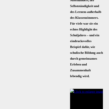
Miteinanders, der
Selbstständigkeit und
des Lernens außerhalb
des Klassenzimmers.
Für viele war sie ein
echtes Highlight des
Schuljahres – und ein
eindrucksvolles
Beispiel dafür, wie
schulische Bildung auch
durch gemeinsames
Erleben und
Zusammenhalt
lebendig wird.