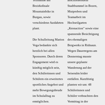
Teilnahme am
anschließendem
Bezirksfinale
Stadtbummel in Bozen,
Mountainbike in
Mutproben und
Burgau, sowie
Teamarbeit im
verschiedene Ausfahrten
Hochseilgarten
plant.
„Kronaction“ sowie eine
spannende Besichtigung
Die Schulleitung Marion
des ehemaligen
Vega bedankte sich
Bergwerks in Ridnaun.
herzlich bei allen
Wegen Dauerregens am
Sponsoren. Durch deren
Donnerstag musste
Engagement wird es
unsere geplante
künftig möglich sein,
Wanderung auf der
den Schülerinnen und
Seiseralm leider
Schülern ein erweitertes
entfallen. Kurzfristig
sportliches Angebot und
planten wir um: 48
mehr Bewegungsfreude
Schülerinnen und
im Schulalltag zu
Schüler verbrachten den
ermöglichen.
Vormittag in der