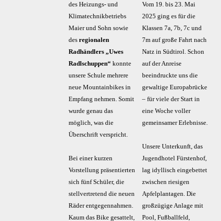
des Heizungs- und
Vom 19. bis 23. Mai
Klimatechnikbetriebs
2025 ging es für die
Maier und Sohn sowie
Klassen 7a, 7b, 7c und
des
regionalen
7m auf große Fahrt nach
Radhändlers „Uwes
Natz in Südtirol. Schon
Radlschuppen“
konnte
auf der Anreise
unsere Schule mehrere
beeindruckte uns die
neue Mountainbikes in
gewaltige Europabrücke
Empfang nehmen. Somit
– für viele der Start in
wurde genau das
eine Woche voller
möglich, was die
gemeinsamer Erlebnisse.
Überschrift verspricht.
Unsere Unterkunft, das
Bei einer kurzen
Jugendhotel Fürstenhof,
Vorstellung präsentierten
lag idyllisch eingebettet
sich fünf Schüler, die
zwischen riesigen
stellvertretend die neuen
Apfelplantagen. Die
Räder entgegennahmen.
großzügige Anlage mit
Kaum das Bike gesattelt,
Pool, Fußballfeld,