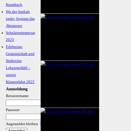
Krumbach
Wo der Asphalt
endet, beginnt das
Abenteuer
Schulzentrumscup
2025
Erlebnisse,
Gemeinschaft und
Südtiroler
Lebensgefühl –
unsere
Klassenfahrt 2025
Anmeldung
Benutzername
Passwort
Angemeldet bleiben