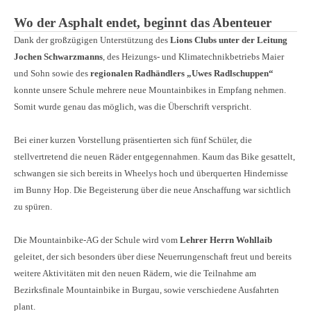
Wo der Asphalt endet, beginnt das Abenteuer
Dank der großzügigen Unterstützung des
Lions Clubs unter der Leitung
Jochen Schwarzmanns
, des Heizungs- und Klimatechnikbetriebs Maier
und Sohn sowie des
regionalen Radhändlers „Uwes Radlschuppen“
konnte unsere Schule mehrere neue Mountainbikes in Empfang nehmen.
Somit wurde genau das möglich, was die Überschrift verspricht.
Bei einer kurzen Vorstellung präsentierten sich fünf Schüler, die
stellvertretend die neuen Räder entgegennahmen. Kaum das Bike gesattelt,
schwangen sie sich bereits in Wheelys hoch und überquerten Hindernisse
im Bunny Hop. Die Begeisterung über die neue Anschaffung war sichtlich
zu spüren.
Die Mountainbike-AG der Schule wird vom
Lehrer Herrn Wohllaib
geleitet, der sich besonders über diese Neuerrungenschaft freut und bereits
weitere Aktivitäten mit den neuen Rädern, wie die Teilnahme am
Bezirksfinale Mountainbike in Burgau, sowie verschiedene Ausfahrten
plant.