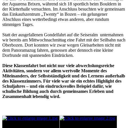
der Aquarena Brixen, während sich 18 sportlich beim Bouldern in
der Kletterhalle versuchten. Im Anschluss besuchten wir gemeinsam
das Einkaufszentrum „Twenty“ in Bozen – ein gelungener
Abschluss eines wetterbedingt etwas anderen, aber rundum
stimmigen Tages.
Statt der ausgefallenen Gondelfahrt auf die Seiseralm unternahmen
wir bereits am Mittwochnachmittag eine Fahrt mit der Seilbahn nach
Oberbozen. Dort konnten wir zwar wegen Gleisarbeiten nicht mit
dem Panoramazug fahren, genossen aber dennoch eine kleine
Dorfrunde mit spannenden Eindrücken.
Diese Klassenfahrt bot nicht nur viele abwechslungsreiche
Aktivitäten, sondern vor allem wertvolle Momente des
Miteinanders, der Selbstständigkeit und des Lernens außerhalb
des Klassenzimmers. Für viele war sie ein echtes Highlight des
Schuljahres – und ein eindrucksvolles Beispiel dafür, wie
schulische Bildung auch durch gemeinsames Erleben und
Zusammenhalt lebendig wird.