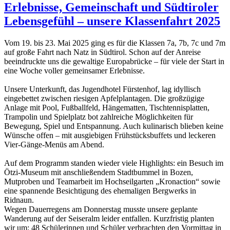
Erlebnisse, Gemeinschaft und Südtiroler
Lebensgefühl – unsere Klassenfahrt 2025
Vom 19. bis 23. Mai 2025 ging es für die Klassen 7a, 7b, 7c und 7m
auf große Fahrt nach Natz in Südtirol. Schon auf der Anreise
beeindruckte uns die gewaltige Europabrücke – für viele der Start in
eine Woche voller gemeinsamer Erlebnisse.
Unsere Unterkunft, das Jugendhotel Fürstenhof, lag idyllisch
eingebettet zwischen riesigen Apfelplantagen. Die großzügige
Anlage mit Pool, Fußballfeld, Hängematten, Tischtennisplatten,
Trampolin und Spielplatz bot zahlreiche Möglichkeiten für
Bewegung, Spiel und Entspannung. Auch kulinarisch blieben keine
Wünsche offen – mit ausgiebigen Frühstücksbuffets und leckeren
Vier-Gänge-Menüs am Abend.
Auf dem Programm standen wieder viele Highlights: ein Besuch im
Ötzi-Museum mit anschließendem Stadtbummel in Bozen,
Mutproben und Teamarbeit im Hochseilgarten „Kronaction“ sowie
eine spannende Besichtigung des ehemaligen Bergwerks in
Ridnaun.
Wegen Dauerregens am Donnerstag musste unsere geplante
Wanderung auf der Seiseralm leider entfallen. Kurzfristig planten
wir um: 48 Schülerinnen und Schüler verbrachten den Vormittag in