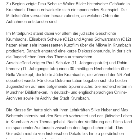
Zu Beginn zeigte Frau Scheule-Walter Bilder historischer Gebäude in
Krumbach. Daraus entwickelte sich ein spannendes Suchspiel: Die
Mittelschüler versuchten herauszufinden, an welchen Orten die
Aufnahmen entstanden sind.
Im Mittelpunkt stand dabei vor allem die jüdische Geschichte
Krumbachs. Elisabeth Scheule (Q12) und Agnes Schwarzmann (Q12)
hatten einen sehr interessanten Kurzfilm über die Mikwe in Krumbach
produziert. Danach entstand eine kurze Diskussionsrunde, in der sich
die Jugendlichen über das Thema austauschten.
Anschließend zeigten Paul Schulze (11. Jahrgangsstufe) und Robin
Immerz (11. Jahrgangsstufe) einen 30-minütigen Recherchefilm über
Bella Weiskopf, die letzte Jüdin Krumbachs, die während der NS-Zeit
deportiert wurde. Für diese Dokumentation begaben sich die beiden
Jugendlichen auf eine tiefgehende Spurensuche: Sie recherchierten in
Münchner Bibliotheken, in deutsch- und englischsprachigen Online-
Archiven sowie im Archiv der Stadt Krumbach.
Die Klasse 9m hatte sich mit ihren Lehrkräften Silke Huber und Max
Behrends intensiv auf den Besuch vorbereitet und das jüdische Leben
in Krumbach zum Thema gehabt. Nach der Vorführung des Films fand
ein spannender Austausch zwischen den Jugendlichen statt. Das
Gespräch reichte von historischen Details bis hin zu persönlichen